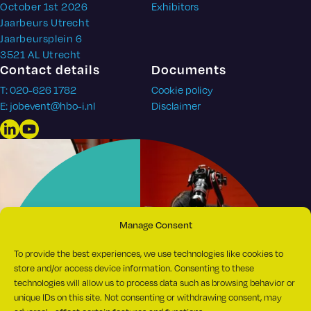
October 1st 2026
Exhibitors
Jaarbeurs Utrecht
Jaarbeursplein 6
3521 AL Utrecht
Contact details
Documents
T: 020-626 1782
Cookie policy
E: jobevent@hbo-i.nl
Disclaimer
LinkedIn
YouTube
Manage Consent
To provide the best experiences, we use technologies like cookies to
store and/or access device information. Consenting to these
technologies will allow us to process data such as browsing behavior or
unique IDs on this site. Not consenting or withdrawing consent, may