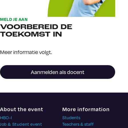
MELD JE AAN
VOORBEREID DE
TOEKOMST IN
Meer informatie volgt.
Aanmelden als docent
About the event
More information
HBO-I
Students
Job & Student event
Teachers & staff